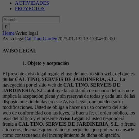
ACTIVIDADES
PROYECTOS
Search
for:
Home
/
Aviso legal
Aviso legal
Cal Tino Garden
2025-01-13T13:17:04+02:00
AVISO LEGAL
Objeto y aceptación
El presente aviso legal regula el uso de nuestro sitio web, del que es
titular
CAL TINO, SERVEIS DE JARDINERIA, S.L.
. La
navegación por el sitio web de
CAL TINO, SERVEIS DE
JARDINERIA, S.L.
atribuye la condición de usuario del mismo e
implica la aceptación plena y sin reservas de todas y cada una de las
disposiciones incluidas en este Aviso Legal, que pueden sufrir
modificaciones. Usted se obliga a hacer un uso correcto del sitio
web de conformidad con las leyes, la buena fe, el orden público, los
usos del tráfico y el presente
Aviso Legal
. El usted responderá
frente a
CAL TINO, SERVEIS DE JARDINERIA, S.L.
o frente
a terceros, de cualesquiera daños y perjuicios que pudieran causarle
como consecuencia del incumplimiento de dicha obligación.