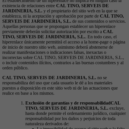
El establecimiento de un hiperenlace no implica en ningún caso la
existencia de relaciones entre
CAL TINO, SERVEIS DE
JARDINERIA, S.L.
y el propietario del sitio web en la que se
establezca, ni la aceptación y aprobación por parte de
CAL TINO,
SERVEIS DE JARDINERIA, S.L.
de sus contenidos o servicios.
Aquellas personas que se propongan establecer un hiperenlace
previamente deberán solicitar autorización por escrito a
CAL
TINO, SERVEIS DE JARDINERIA, S.L.
. En todo caso, el
hiperenlace únicamente permitirá el acceso a la home-page o página
de inicio de nuestro sitio web, asimismo deberá abstenerse de
realizar manifestaciones o indicaciones falsas, inexactas o
incorrectas sobre CAL TINO, SERVEIS DE JARDINERIA, S.L.,
o incluir contenidos ilícitos, contrarios a las buenas costumbres y al
orden público.
CAL TINO, SERVEIS DE JARDINERIA, S.L.
no se
responsabiliza del uso que cada usuario le dé a los materiales
puestos a disposición en este sitio web ni de las actuaciones que
realice en base a los mismos.
Exclusión de garantías y de responsabilidad
CAL
TINO, SERVEIS DE JARDINERIA, S.L.
excluye,
hasta donde permite el ordenamiento jurídico, cualquier
responsabilidad por los daños y perjuicios de toda
naturaleza derivados de:
La imposibilidad de acceso al sitio web o la falta