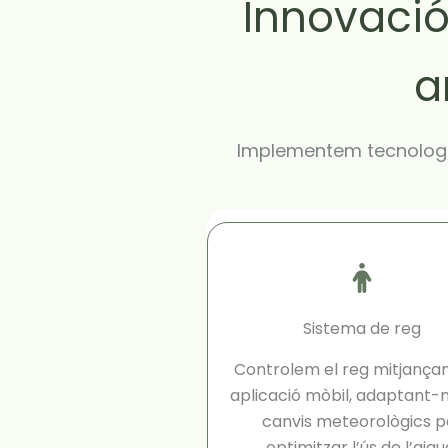
Innovació
a
Implementem tecnologie
Sistema de reg
Controlem el reg mitjança
aplicació mòbil, adaptant-n
canvis meteorològics p
optimitzar l’ús de l’aigu