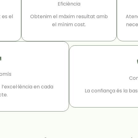
Eficiència
 es el
Obtenim el màxim resultat amb
Aten
el mínim cost.
neces
omís
Con
excel·lència en cada
La confiança és la bas
cte.