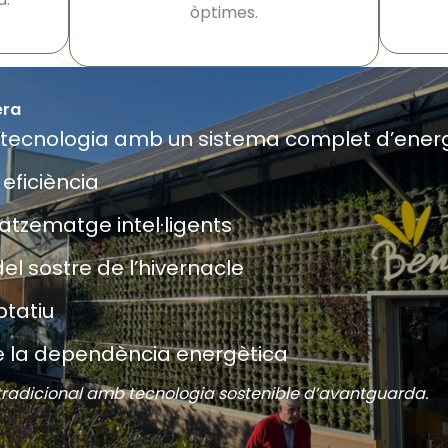
òptimes.
era
tecnologia amb un sistema complet d’ener
 eficiència
zematge intel·ligents
el sostre de l’hivernacle
ptatiu
e la dependència energètica
tradicional amb tecnologia sostenible d’avantguarda.