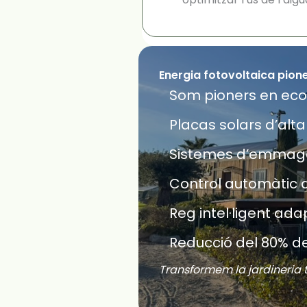
Energia fotovoltaica pion
Som pioners en eco
Placas solars d’alta
Sistemes d’emmagat
Control automàtic d
Reg intel·ligent ada
Reducció del 80% d
Transformem la jardineria 