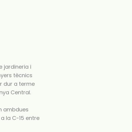
jardineria i
yers tècnics
er dur a terme
nya Central.
 en ambdues
a la C-15 entre