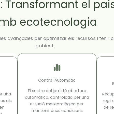
: Transformant el pai
mb ecotecnologia
s avançades per optimitzar els recursos i tenir c
ambient.
Control Automàtic
El sostre del jardí té obertura
nt una
Recupe
automàtica, controlada per una
os als
reg i
estació meteorològica per
er
de r
mantenir unes condicions
a.