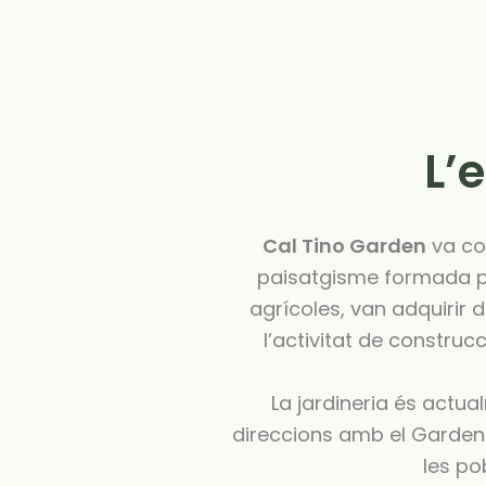
L’
Cal Tino Garden
va co
paisatgisme formada pe
agrícoles, van adquirir 
l’activitat de construc
La jardineria és actu
direccions amb el Garden q
les po