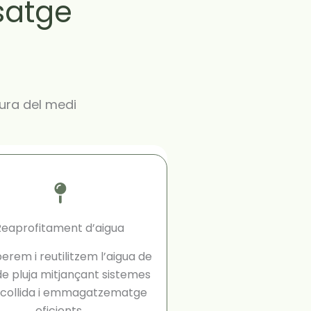
satge
ura del medi
Reaprofitament d’aigua
rem i reutilitzem l’aigua de
 de pluja mitjançant sistemes
ecollida i emmagatzematge
eficients.