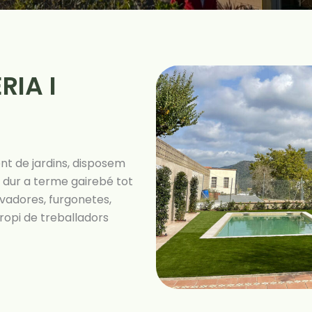
RIA I
ent de jardins, disposem
 dur a terme gairebé tot
avadores, furgonetes,
pi de treballadors