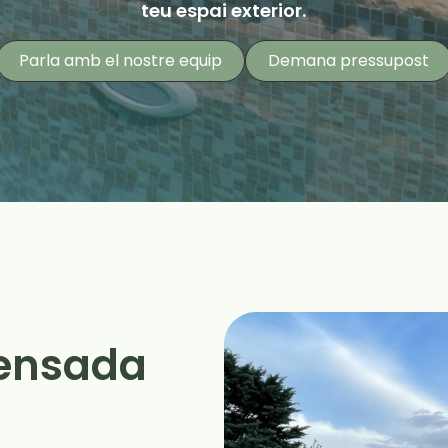
teu espai exterior.
teu espai exterior.
teu espai exterior.
Parla amb el nostre equip
Parla amb el nostre equip
Parla amb el nostre equip
Demana pressupost
Demana pressupost
Demana pressupost
pensada