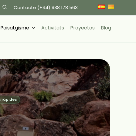
Contacte
(+34) 938 178 563
i Paisatgisme
Activitats
Proyectos
Blog
 ràpides
 ràpides
 ràpides
,
,
,