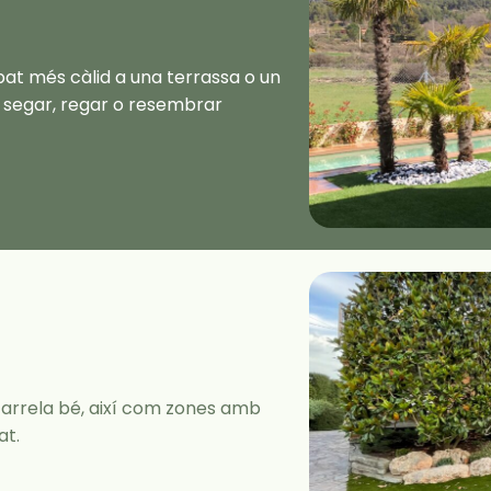
at més càlid a una terrassa o un
e segar, regar o resembrar
o arrela bé, així com zones amb
at.