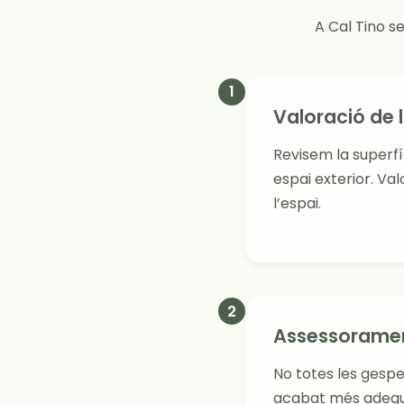
A Cal Tino s
1
Valoració de l
Revisem la superfíci
espai exterior. Val
l’espai.
2
Assessorament
No totes les gespes
acabat més adequat