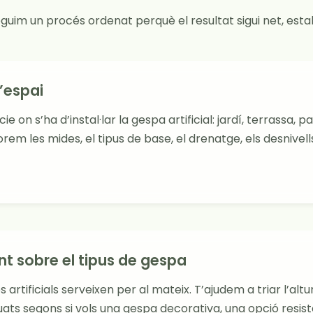
eguim un procés ordenat perquè el resultat sigui net, estab
’espai
e on s’ha d’instal·lar la gespa artificial: jardí, terrassa, p
orem les mides, el tipus de base, el drenatge, els desnivells
 sobre el tipus de gespa
 artificials serveixen per al mateix. T’ajudem a triar l’altur
s segons si vols una gespa decorativa, una opció resiste