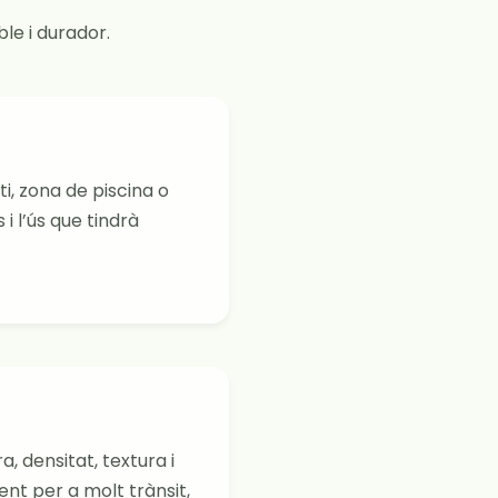
le i durador.
ati, zona de piscina o
 i l’ús que tindrà
a, densitat, textura i
nt per a molt trànsit,