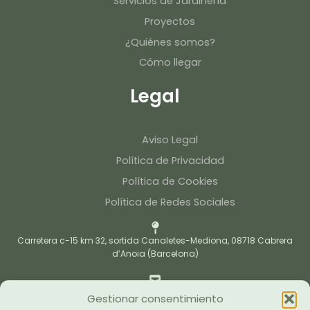
Servicios de Jardinería
Proyectos
¿Quiénes somos?
Cómo llegar
Legal
Aviso Legal
Política de Privacidad
Política de Cookies
Política de Redes Sociales
Carretera c-15 km 32, sortida Canaletes-Mediona, 08718 Cabrera
d’Anoia (Barcelona)
caltinojardi@caltino.cat
Gestionar consentimiento