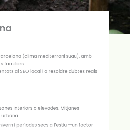
ona
 Barcelona (clima mediterrani suau), amb
s familiars.
entats al SEO local i a resoldre dubtes reals
 zones interiors o elevades. Mitjanes
a urbana.
vern i períodes secs a l’estiu —un factor