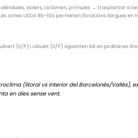
alèndules, violers, ciclamen, prímules → trasplantar a tes
. (Les zones USDA 9b–10a permeten floracions llargues en h
; julivert (S/P) i cibulet (S/P) aguanten bé en jardineres dr
roclima (litoral vs interior del Barcelonès/Vallès), e
nta en dies sense vent.