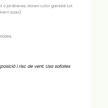
t o jardineres; donen color gairebé tot
ivern suau).
enades.
xposició i risc de vent. Usa safates