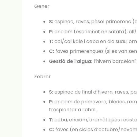
Gener
S:
espinac, raves, pèsol primerenc (al 
P:
enciam (escalonat en safata), all/
T:
col/col kale i ceba en dia suau; or
C:
faves primerenques (si es van semb
Gestió de l’aigua:
l’hivern barceloní 
Febrer
S:
espinac de final d’hivern, raves, p
P:
enciam de primavera, bledes, rem
trasplantar a l’abril.
T:
ceba, enciam, aromàtiques resiste
C:
faves (en cicles d’octubre/novembr