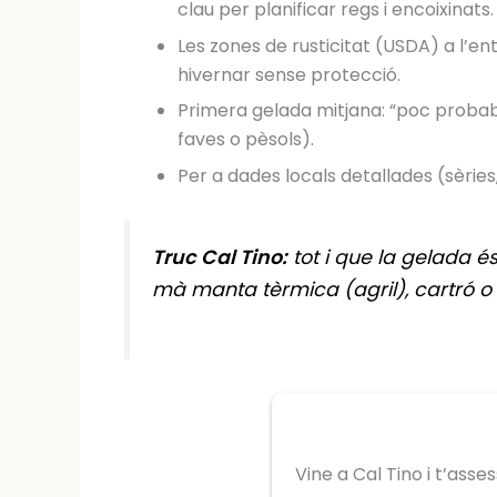
clau per planificar regs i encoixinats.
Les zones de rusticitat (USDA) a l’en
hivernar sense protecció.
Primera gelada mitjana: “poc probabl
faves o pèsols).
Per a dades locals detallades (sèrie
Truc Cal Tino:
tot i que la gelada és
mà manta tèrmica (agril), cartró o
Vine a Cal Tino i t’ass