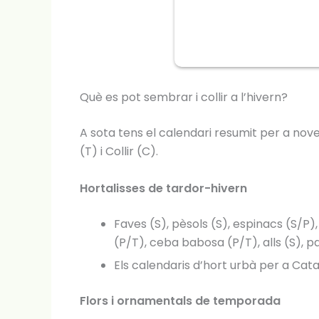
Què es pot sembrar i collir a l’hivern?
A sota tens el calendari resumit per a nov
(T) i Collir (C).
Hortalisses de tardor-hivern
Faves (S), pèsols (S), espinacs (S/P),
(P/T), ceba babosa (P/T), alls (S), p
Els calendaris d’hort urbà per a Catal
Flors i ornamentals de temporada