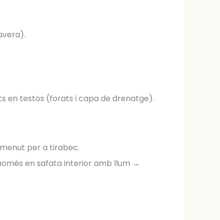
avera).
nts en testos (forats i capa de drenatge).
 menut per a tirabec.
només en safata interior amb llum →