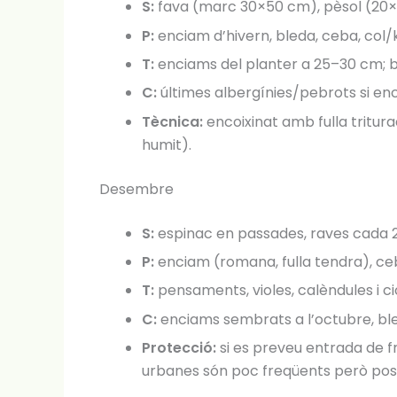
S:
fava (marc 30×50 cm), pèsol (20×4
P:
enciam d’hivern, bleda, ceba, col/k
T:
enciams del planter a 25–30 cm; 
C:
últimes albergínies/pebrots si e
Tècnica:
encoixinat amb fulla tritur
humit).
Desembre
S:
espinac en passades, raves cada 2
P:
enciam (romana, fulla tendra), ceba
T:
pensaments, violes, calèndules i 
C:
enciams sembrats a l’octubre, bled
Protecció:
si es preveu entrada de f
urbanes són poc freqüents però poss