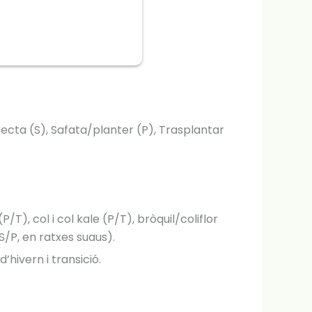
ecta (S), Safata/planter (P), Trasplantar
/T), col i col kale (P/T), bròquil/coliflor
S/P, en ratxes suaus).
’hivern i transició.