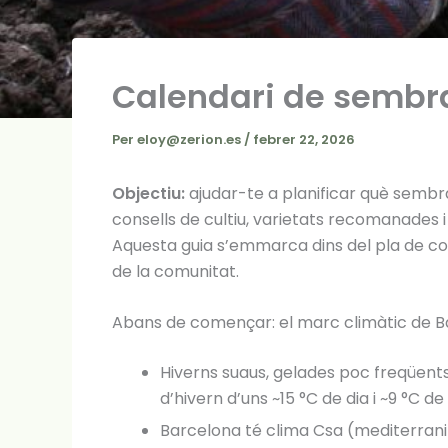
Calendari de sembra 
Per
eloy@zerion.es
/
febrer 22, 2026
Objectiu:
ajudar-te a planificar què sembra
consells de cultiu, varietats recomanades i 
Aquesta guia s’emmarca dins del pla de conti
de la comunitat.
Abans de començar: el marc climàtic de 
Hiverns suaus, gelades poc freqüents a
d’hivern d’uns ~15 °C de dia i ~9 °C d
Barcelona té clima Csa (mediterrani 