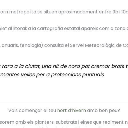
torn metropolità se situen aproximadament entre 9b i 10a, ú
e” al litoral; a la cartografia estatal apareix com a zona
s, anuaris, fenologia) consulta el Servei Meteorològic de 
 rara a la ciutat, una nit de nord pot cremar brots 
 mantes velles per a proteccions puntuals.
Vols començar el teu
hort d’hivern
amb bon peu?
essorem amb els planters, substrats i eines que realment 