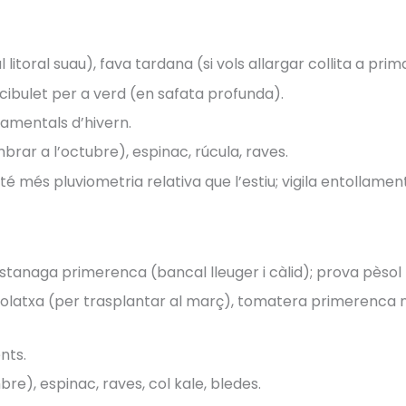
litoral suau), fava tardana (si vols allargar collita a prim
cibulet per a verd (en safata profunda).
namentals d’hivern.
rar a l’octubre), espinac, rúcula, raves.
té més pluviometria relativa que l’estiu; vigila entollame
astanaga primerenca (bancal lleuger i càlid); prova pèsol
olatxa (per trasplantar al març), tomatera primerenca 
nts.
e), espinac, raves, col kale, bledes.