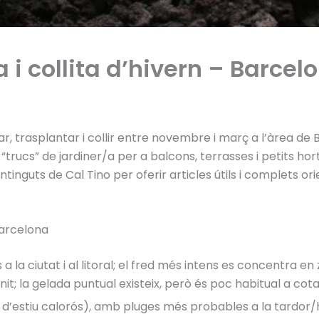
i collita d’hivern – Barcel
r, trasplantar i collir entre novembre i març a l’àrea de
“trucs” de jardiner/a per a balcons, terrasses i petits hort
nguts de Cal Tino per oferir articles útils i complets ori
Barcelona
 la ciutat i al litoral; el fred més intens es concentra en
e nit; la gelada puntual existeix, però és poc habitual a cot
d’estiu calorós), amb pluges més probables a la tardor/hi