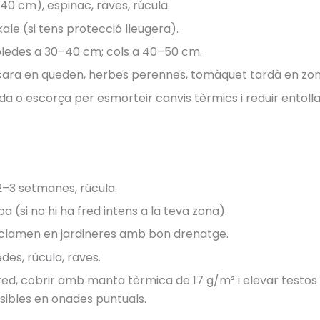
0 cm), espinac, raves, rúcula.
ale (si tens protecció lleugera).
bledes a 30–40 cm; cols a 40–50 cm.
ncara en queden, herbes perennes, tomàquet tardà en zon
ada o escorça per esmorteir canvis tèrmics i reduir entoll
–3 setmanes, rúcula.
 (si no hi ha fred intens a la teva zona).
ciclamen en jardineres amb bon drenatge.
es, rúcula, raves.
red, cobrir amb manta tèrmica de 17 g/m² i elevar testos 
ibles en onades puntuals.