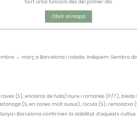
hort urbà funcioni des del primer dia.
Obrir al mapa
embre → març a Barcelona i rodalia. Indiquem: Sembra dir
 raves (S), enciams de fulla/roure i romanes (P/T), bleda (P
astanaga (S, en zones molt suaus), rúcula (S), remolatxa (
unya i Barcelona confirmen la viabilitat d’aquests cultius d