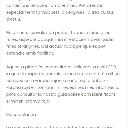
condicions de calor i ambient sec. Pot afectar
especialment tomàquets, albergínies i altres cultius
d’estiu.
Els primers senyals són petites taques clares a les
fulles, aspecte apagat i, en infestacions avançades,
fines teranyines. Cal actuar ràpid perquè es pot
estendre amb facilitat.
Aquesta plaga és especialment rellevant a nivell SEO,
ja que el mapa de paraules clau detecta interès alt en
cerques com «araña roja», «araña roja plantas» i
«araña roja en tomate». Si necessites més informació,
pots consultar la nostra guia sobre
com identificar i
eliminar l’aranya roja
.
Mosca blanca
La mosca blanca és fàcil de detectar perquè, quan