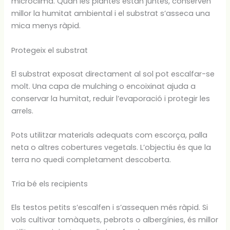
microclima. Quan les plantes estan juntes, conserven
millor la humitat ambiental i el substrat s’asseca una
mica menys ràpid.
Protegeix el substrat
El substrat exposat directament al sol pot escalfar-se
molt. Una capa de mulching o encoixinat ajuda a
conservar la humitat, reduir l’evaporació i protegir les
arrels.
Pots utilitzar materials adequats com escorça, palla
neta o altres cobertures vegetals. L’objectiu és que la
terra no quedi completament descoberta.
Tria bé els recipients
Els testos petits s’escalfen i s’assequen més ràpid. Si
vols cultivar tomàquets, pebrots o albergínies, és millor