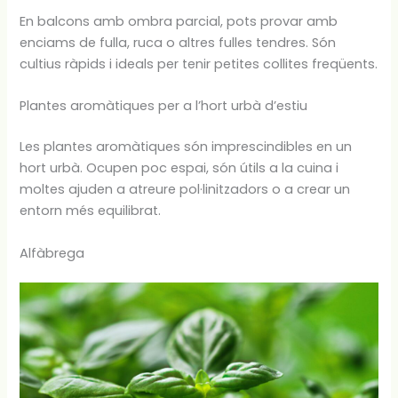
En balcons amb ombra parcial, pots provar amb
enciams de fulla, ruca o altres fulles tendres. Són
cultius ràpids i ideals per tenir petites collites freqüents.
Plantes aromàtiques per a l’hort urbà d’estiu
Les plantes aromàtiques són imprescindibles en un
hort urbà. Ocupen poc espai, són útils a la cuina i
moltes ajuden a atreure pol·linitzadors o a crear un
entorn més equilibrat.
Alfàbrega