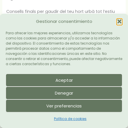
Consells finals per gaudir del teu hort urbà tot l’estiu
Gestionar consentimiento
Un hort urbà no ha de ser perfecte per ser útil. Pot ser
petit, senzill i adaptat al teu ritme. L’important és triar
Para ofrecer las mejores experiencias, utilizamos tecnologías
bé els cultius, regar amb criteri i protegir les plantes en
como las cookies para almacenar y/o acceder a la información
del dispositivo. El consentimiento de estas tecnologías nos
els dies més intensos.
permitirá procesar datos como el comportamiento de
navegación o las identificaciones únicas en este sitio. No
Si estàs començant, pots optar per una combinació
consentir o retirar el consentimiento, puede afectar negativamente
a ciertas características y funciones.
fàcil: tomàquets cherry, pebrots, alfàbrega i alguna
aromàtica mediterrània com romaní o farigola. Amb
això ja tindràs un hort variat, pràctic i molt agradable
Aceptar
per al dia a dia.
Denegar
Si ja tens experiència, pots ampliar amb albergínies,
Ver preferencias
carbassons, enciams d’estiu o noves varietats
d’aromàtiques. Cada temporada és una oportunitat
Política de cookies
per aprendre què funciona millor al teu balcó, terrassa
o jardí.