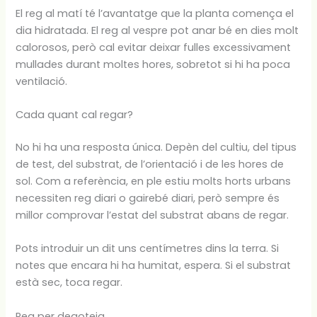
El reg al matí té l’avantatge que la planta comença el
dia hidratada. El reg al vespre pot anar bé en dies molt
calorosos, però cal evitar deixar fulles excessivament
mullades durant moltes hores, sobretot si hi ha poca
ventilació.
Cada quant cal regar?
No hi ha una resposta única. Depèn del cultiu, del tipus
de test, del substrat, de l’orientació i de les hores de
sol. Com a referència, en ple estiu molts horts urbans
necessiten reg diari o gairebé diari, però sempre és
millor comprovar l’estat del substrat abans de regar.
Pots introduir un dit uns centímetres dins la terra. Si
notes que encara hi ha humitat, espera. Si el substrat
està sec, toca regar.
Reg per degoteig