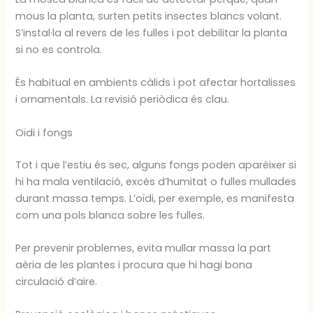
mous la planta, surten petits insectes blancs volant.
S’instal·la al revers de les fulles i pot debilitar la planta
si no es controla.
És habitual en ambients càlids i pot afectar hortalisses
i ornamentals. La revisió periòdica és clau.
Oïdi i fongs
Tot i que l’estiu és sec, alguns fongs poden aparèixer si
hi ha mala ventilació, excés d’humitat o fulles mullades
durant massa temps. L’oïdi, per exemple, es manifesta
com una pols blanca sobre les fulles.
Per prevenir problemes, evita mullar massa la part
aèria de les plantes i procura que hi hagi bona
circulació d’aire.