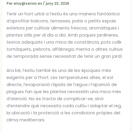
Per
eloy@zerion.es
/
juny 23, 2026
Tenir un hort urbà a l’estiu és una manera fantàstica
d’aprofitar balcons, terrasses, patis o petits espais
exteriors per cultivar aliments frescos, aromàtiques i
plantes útils per al dia a dia. Amb poques jardineres,
testos adequats i una mica de constància, pots collir
tomàquets, pebrots, alfàbrega, menta o altres cultius
de temporada sense necessitat de tenir un gran jardí.
Ara bé, l’estiu també és una de les èpoques més
exigents per a l’hort. Les temperatures altes, el sol
directe, l’evaporació ràpida de l’aigua i l’aparició de
plagues fan que les plantes necessitin una mica més
d’atenció. No es tracta de complicar-se, sinó
d’entendre què necessita cada cultiu i adaptar el reg,
la ubicació i la protecció a les condicions pròpies del
clima mediterrani.