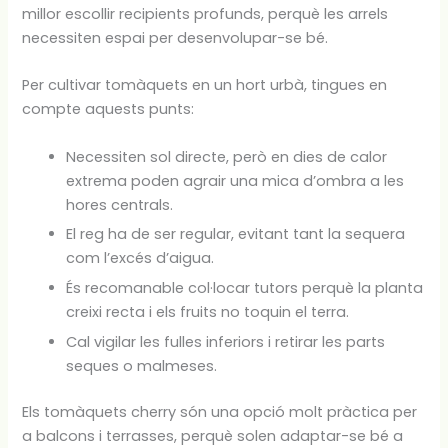
millor escollir recipients profunds, perquè les arrels
necessiten espai per desenvolupar-se bé.
Per cultivar tomàquets en un hort urbà, tingues en
compte aquests punts:
Necessiten sol directe, però en dies de calor
extrema poden agrair una mica d’ombra a les
hores centrals.
El reg ha de ser regular, evitant tant la sequera
com l’excés d’aigua.
És recomanable col·locar tutors perquè la planta
creixi recta i els fruits no toquin el terra.
Cal vigilar les fulles inferiors i retirar les parts
seques o malmeses.
Els tomàquets cherry són una opció molt pràctica per
a balcons i terrasses, perquè solen adaptar-se bé a