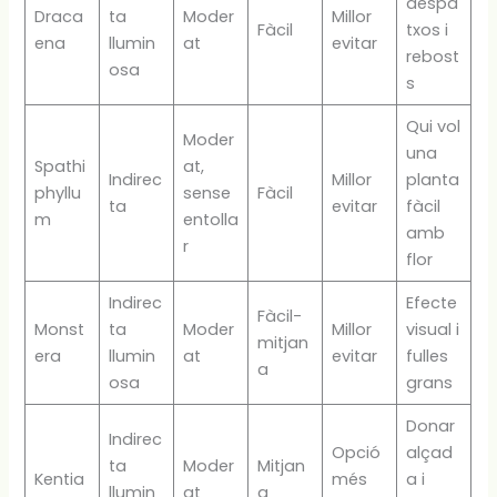
despa
Draca
ta
Moder
Millor
Fàcil
txos i
ena
llumin
at
evitar
rebost
osa
s
Qui vol
Moder
una
Spathi
at,
Indirec
Millor
planta
phyllu
sense
Fàcil
ta
evitar
fàcil
m
entolla
amb
r
flor
Indirec
Efecte
Fàcil-
Monst
ta
Moder
Millor
visual i
mitjan
era
llumin
at
evitar
fulles
a
osa
grans
Donar
Indirec
Opció
alçad
ta
Moder
Mitjan
Kentia
més
a i
llumin
at
a