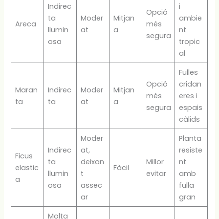
Indirec
i
Opció
ta
Moder
Mitjan
ambie
Areca
més
llumin
at
a
nt
segura
osa
tropic
al
Fulles
Opció
cridan
Maran
Indirec
Moder
Mitjan
més
eres i
ta
ta
at
a
segura
espais
càlids
Moder
Planta
Indirec
at,
resiste
Ficus
ta
deixan
Millor
nt
elastic
Fàcil
llumin
t
evitar
amb
a
osa
assec
fulla
ar
gran
Molta