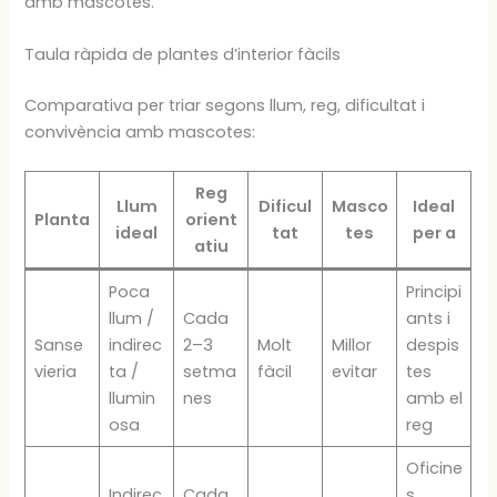
amb mascotes.
Taula ràpida de plantes d’interior fàcils
Comparativa per triar segons llum, reg, dificultat i
convivència amb mascotes:
Reg
Llum
Dificul
Masco
Ideal
Planta
orient
ideal
tat
tes
per a
atiu
Poca
Principi
llum /
Cada
ants i
Sanse
indirec
2–3
Molt
Millor
despis
vieria
ta /
setma
fàcil
evitar
tes
llumin
nes
amb el
osa
reg
Oficine
Indirec
Cada
s,