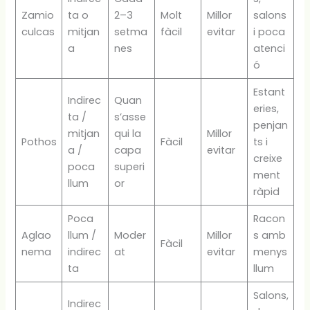
Zamio
ta o
2–3
Molt
Millor
salons
culcas
mitjan
setma
fàcil
evitar
i poca
a
nes
atenci
ó
Estant
Indirec
Quan
eries,
ta /
s’asse
penjan
mitjan
qui la
Millor
Pothos
Fàcil
ts i
a /
capa
evitar
creixe
poca
superi
ment
llum
or
ràpid
Poca
Racon
Aglao
llum /
Moder
Millor
s amb
Fàcil
nema
indirec
at
evitar
menys
ta
llum
Salons,
Indirec