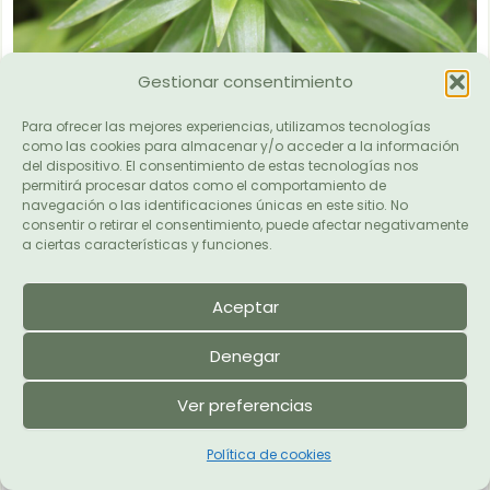
Gestionar consentimiento
Dracaena
Para ofrecer las mejores experiencias, utilizamos tecnologías
La
Dracaena
encaixa molt bé en salons, rebosts i
como las cookies para almacenar y/o acceder a la información
despatxos. Té un creixement més vertical, resulta elegant
del dispositivo. El consentimiento de estas tecnologías nos
permitirá procesar datos como el comportamiento de
i no exigeix massa cures. El més important és donar-li
navegación o las identificaciones únicas en este sitio. No
llum indirecta, evitar l’excés d’aigua i mantenir-la lluny de
consentir o retirar el consentimiento, puede afectar negativamente
corrents fortes.
a ciertas características y funciones.
Aceptar
Denegar
Ver preferencias
Política de cookies