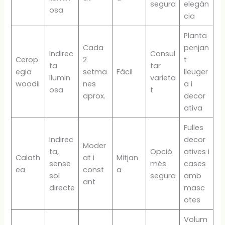
segura
elegàn
osa
cia
Planta
Cada
penjan
Indirec
Consul
Cerop
2
t
ta
tar
egia
setma
Fàcil
lleuger
llumin
varieta
woodii
nes
a i
osa
t
aprox.
decor
ativa
Fulles
Indirec
decor
Moder
ta,
Opció
atives i
Calath
at i
Mitjan
sense
més
cases
ea
const
a
sol
segura
amb
ant
directe
masc
otes
Volum