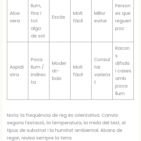
llum,
Person
Aloe
fins i
Molt
Millor
es que
Escàs
vera
tot
fàcil
evitar
reguen
algo
poc
de sol
Racon
s
Poca
Consul
Moder
difícils
Aspidi
llum /
Molt
tar
at-
i cases
stra
indirec
fàcil
varieta
baix
amb
ta
t
poca
llum
Nota: la freqüència de reg és orientativa. Canvia
segons l’estació, la temperatura, la mida del test, el
tipus de substrat i la humitat ambiental. Abans de
regar, revisa sempre la terra.