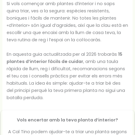
Si vols començar amb plantes d’interior i no saps
quina triar, ves a la segura: espècies resistents,
boniques i fàcils de mantenir. No totes les plantes
«d’interior» són igual d’agraïdes, així que la clau està en
escollir una que encaixi amb la llum de casa teva, la
teva rutina de reg i l’espai on la col·locaràs.
En aquesta guia actualitzada per al 2026 trobaràs
15
plantes d’interior fàcils de cuidar
, amb una taula
ràpida de llum, reg i dificultat, recomanacions segons
el teu cas i consells pràctics per evitar els errors més
habituals. La idea és simple: ajudar-te a triar bé des
del principi perquè la teva primera planta no sigui una
batalla perduda.
Vols encertar amb la teva planta d’interior?
A Cal Tino podem ajudar-te a triar una planta segons