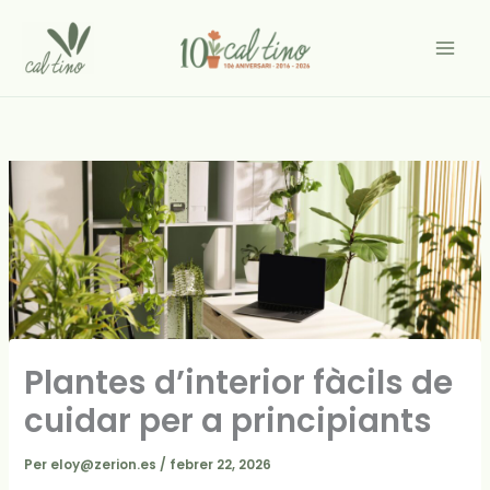
Vés
al
contingut
Plantes d’interior fàcils de
cuidar per a principiants
Per
eloy@zerion.es
/
febrer 22, 2026