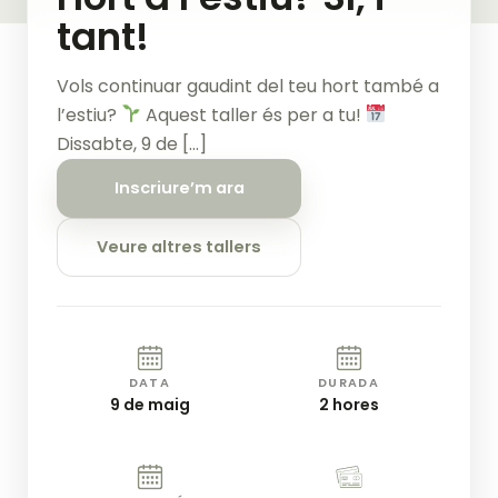
tant!
Vols continuar gaudint del teu hort també a
l’estiu?
Aquest taller és per a tu!
Dissabte, 9 de […]
Inscriure’m ara
Veure altres tallers
DATA
DURADA
9 de maig
2 hores