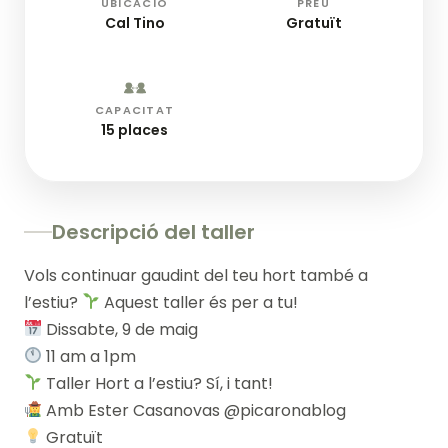
UBICACIÓ
PREU
Cal Tino
Gratuït
CAPACITAT
15 places
Descripció del taller
Vols continuar gaudint del teu hort també a
l’estiu?
Aquest taller és per a tu!
Dissabte, 9 de maig
11 am a 1pm
Taller Hort a l’estiu? Sí, i tant!
Amb Ester Casanovas @picaronablog
Gratuït