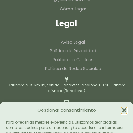
¿Quiénes somos?
Cómo llegar
Legal
Aviso Legal
Política de Privacidad
Política de Cookies
Política de Redes Sociales
Carretera c-15 km 32, sortida Canaletes-Mediona, 08718 Cabrera
d’Anoia (Barcelona)
caltinojardi@caltino.cat
Gestionar consentimiento
Para ofrecer las mejores experiencias, utilizamos tecnologías
Garden:
938 178 563
como las cookies para almacenar y/o acceder a la información
Jardineria i Paisatgisme:
651 398 060
del dispositivo. El consentimiento de estas tecnologías nos