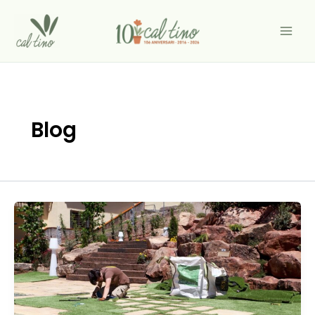
Vés
al
contingut
Blog